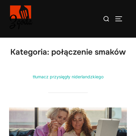
Skip
to
Search
TOGGLE
content
for:
Kategoria:
połączenie smaków
tłumacz przysięgły niderlandzkiego