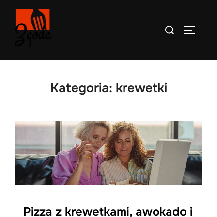
Skip
to
Search
TOGGLE
content
for:
Kategoria:
krewetki
Pizza z krewetkami, awokado i