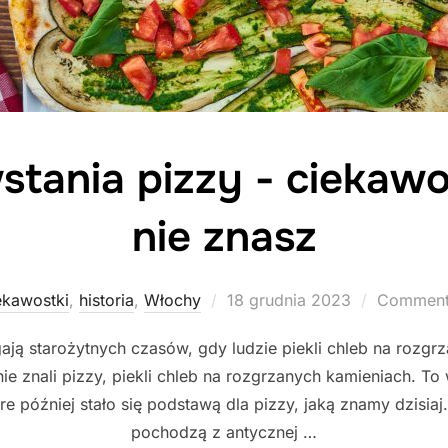
stania pizzy - ciekawo
nie znasz
Posted
ekawostki
,
historia
,
Włochy
18 grudnia 2023
Comments
on
gają starożytnych czasów, gdy ludzie piekli chleb na rozg
ie znali pizzy, piekli chleb na rozgrzanych kamieniach. To 
óre później stało się podstawą dla pizzy, jaką znamy dzisia
pochodzą z antycznej …