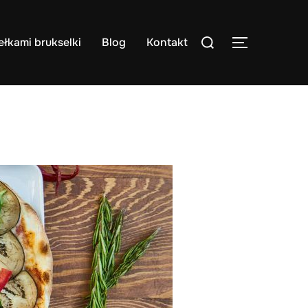
Search
iełkami brukselki
Blog
Kontakt
TOGGLE S
for: