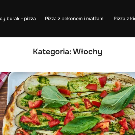
cy burak - pizza
Pizza z bekonem i małżami
Pizza z k
Kategoria:
Włochy