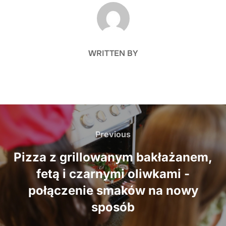
POST AUTHOR
WRITTEN BY
Nawigacja
wpisu
Previous
Previous
Pizza z grillowanym bakłażanem,
fetą i czarnymi oliwkami -
połączenie smaków na nowy
sposób