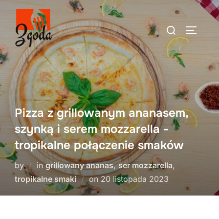
Skip
to
Search
TOGGLE
content
for:
Pizza z grillowanym ananasem,
szynką i serem mozzarella -
tropikalne połączenie smaków
by
in
grillowany ananas
,
ser mozzarella
,
Posted
tropikalne smaki
on
20 listopada 2023
on